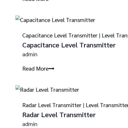
a
g
n
e
Capacitance Level Transmitter
|
Level Tran
t
Capacitance Level Transmitter
i
admin
c
L
C
Read More
e
a
v
p
e
a
l
c
Radar Level Transmitter
|
Level Transmitte
T
i
Radar Level Transmitter
r
t
admin
a