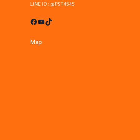
LINE ID : @PST4545
Facebook
YouTube
TikTok
Map