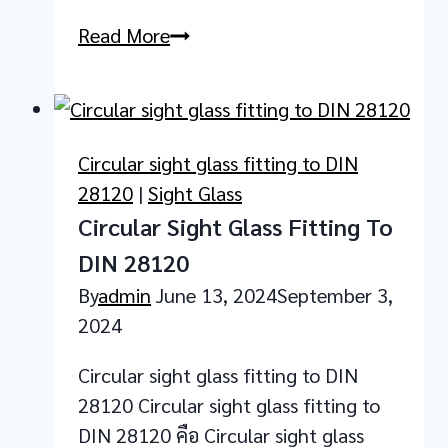
Wiper
Read More
circular
sight
glass
fitting
Circular sight glass fitting to DIN
for
28120
|
Sight Glass
DIN
Circular Sight Glass Fitting To
28120
DIN 28120
By
admin
June 13, 2024
September 3,
2024
Circular sight glass fitting to DIN
28120 Circular sight glass fitting to
DIN 28120 คือ Circular sight glass