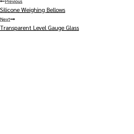
Post
Previous
Silicone Weighing Bellows
navigation
Next
Transparent Level Gauge Glass