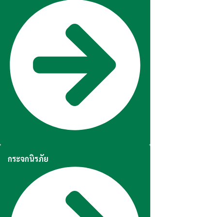
กระจกนิรภัย