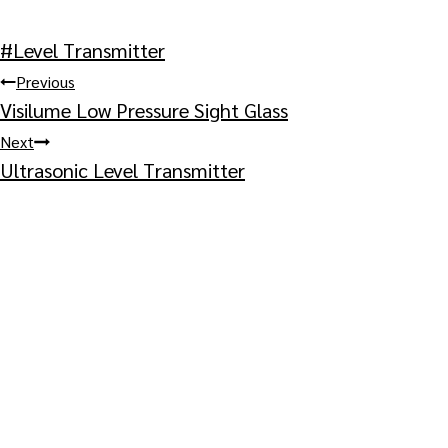
Post
#
Level Transmitter
Tags:
Post
Previous
Visilume Low Pressure Sight Glass
navigation
Next
Ultrasonic Level Transmitter