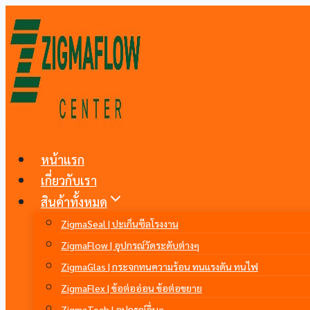
Skip
to
content
หน้าแรก
เกี่ยวกับเรา
สินค้าทั้งหมด
ZigmaSeal | ปะเก็นซีลโรงงาน
ZigmaFlow | อุปกรณ์วัดระดับต่างๆ
ZigmaGlas | กระจกทนความร้อน ทนแรงดัน ทนไฟ
ZigmaFlex | ข้อต่ออ่อน ข้อต่อขยาย
ZigmaTech | อุปกรณ์อื่นๆ