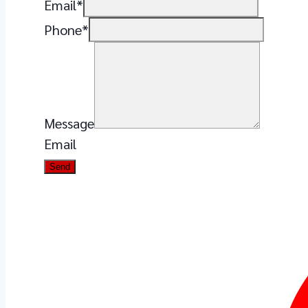
Email
*
Phone
*
Message
Email
Send