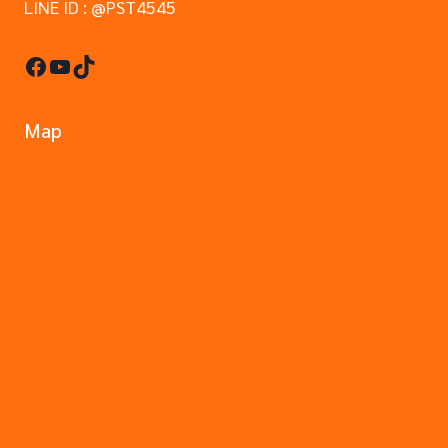
LINE ID : @PST4545
Facebook
YouTube
TikTok
Map