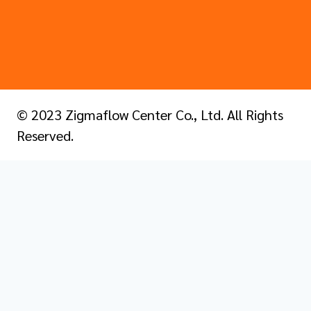
© 2023 Zigmaflow Center Co., Ltd. All Rights
Reserved.
หน้าแรก
เกี่ยวกับเรา
Toggle
สินค้าทั้งหมด
child
ZigmaSeal | ปะเก็นซีลโรงงาน
menu
ZigmaFlow | อุปกรณ์วัดระดับต่างๆ
ZigmaGlas | กระจกทนความร้อน ทนแรงดัน ทนไฟ