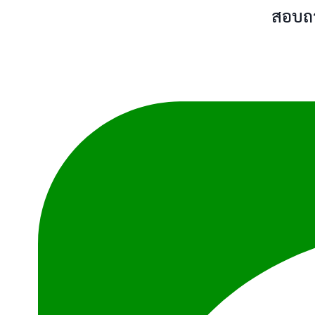
สอบถา