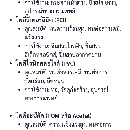
การใช้งาน: กระจกหน้าต่าง, ป้ายโฆษณา,
อุปกรณ์ทางการแพทย์
โพลีอีเทอร์อิมิด (PEI)
คุณสมบัติ: ทนความร้อนสูง, ทนต่อสารเคมี,
แข็งแรง
การใช้งาน: ชิ้นส่วนไฟฟ้า, ชิ้นส่วน
อิเล็กทรอนิกส์, ชิ้นส่วนอากาศยาน
โพลีไวนิลคลอไรด์ (PVC)
คุณสมบัติ: ทนต่อสารเคมี, ทนต่อการ
กัดกร่อน, ยืดหยุ่น
การใช้งาน: ท่อ, วัสดุก่อสร้าง, อุปกรณ์
ทางการแพทย์
โพลีอะซีตัล (POM หรือ Acetal)
คุณสมบัติ: ความแข็งแรงสูง, ทนต่อการ