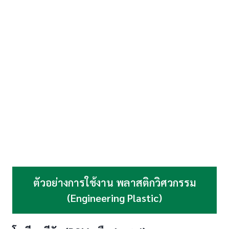
ตัวอย่างการใช้งาน พลาสติกวิศวกรรม
(Engineering Plastic)