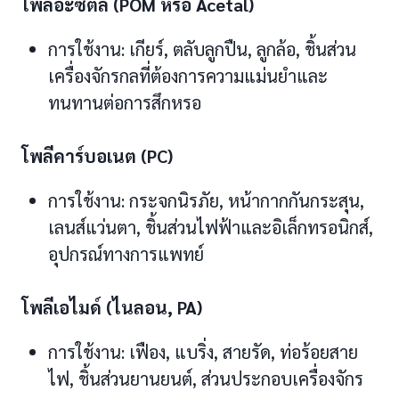
โพลีอะซีตัล (POM หรือ Acetal)
การใช้งาน: เกียร์, ตลับลูกปืน, ลูกล้อ, ชิ้นส่วน
เครื่องจักรกลที่ต้องการความแม่นยำและ
ทนทานต่อการสึกหรอ
โพลีคาร์บอเนต (PC)
การใช้งาน: กระจกนิรภัย, หน้ากากกันกระสุน,
เลนส์แว่นตา, ชิ้นส่วนไฟฟ้าและอิเล็กทรอนิกส์,
อุปกรณ์ทางการแพทย์
โพลีเอไมด์ (ไนลอน, PA)
การใช้งาน: เฟือง, แบริ่ง, สายรัด, ท่อร้อยสาย
ไฟ, ชิ้นส่วนยานยนต์, ส่วนประกอบเครื่องจักร