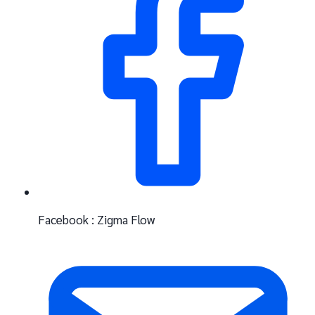
Facebook : Zigma Flow