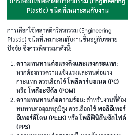
การเลือกใช้พลาสติกวิศวกรรม (Engineering
Plastic) ชนิดที่เหมาะสมกับงาน
การเลือกใช้พลาสติกวิศวกรรม (Engineering
Plastic) ชนิดที่เหมาะสมกับงานขึ้นอยู่กับหลาย
ปัจจัย ซึ่งควรพิจารณาดังนี้:
ความทนทานต่อแรงดึงและแรงกระแทก
:
หากต้องการความแข็งแรงและทนต่อแรง
กระแทก ควรเลือกใช้
โพลีคาร์บอเนต (PC)
หรือ
โพลีอะซีตัล (POM)
ความทนทานต่อความร้อน
: สำหรับงานที่ต้อง
ทนทานต่ออุณหภูมิสูง ควรเลือกใช้
พอลิอีเทอร์
อีเทอร์คีโตน (PEEK)
หรือ
โพลีฟีนิลีนซัลไฟด์
(PPS)