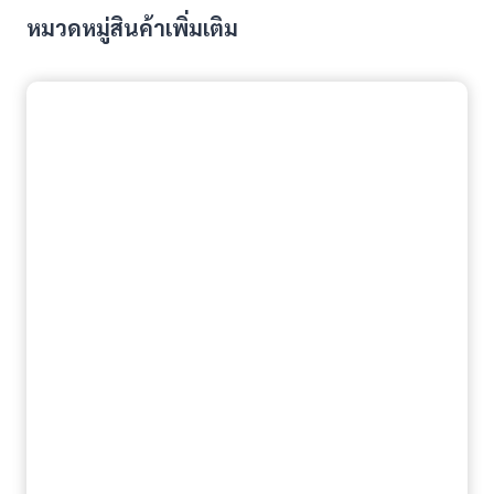
หมวดหมู่สินค้าเพิ่มเติม