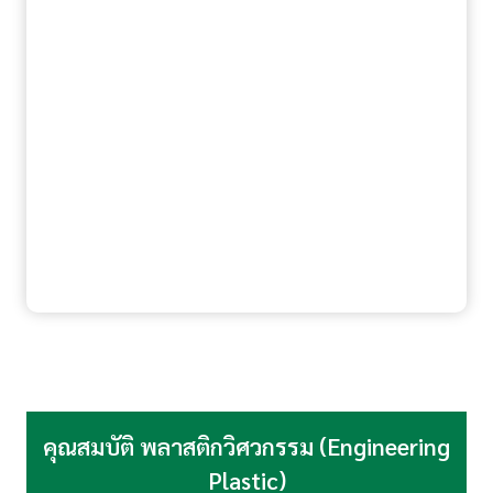
คุณสมบัติ พลาสติกวิศวกรรม (Engineering
Plastic)