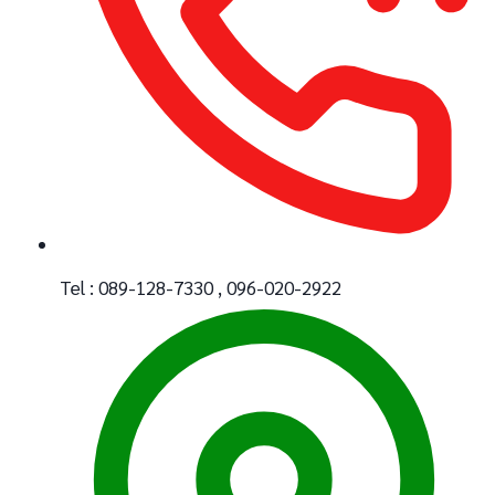
Tel : 089-128-7330 , 096-020-2922