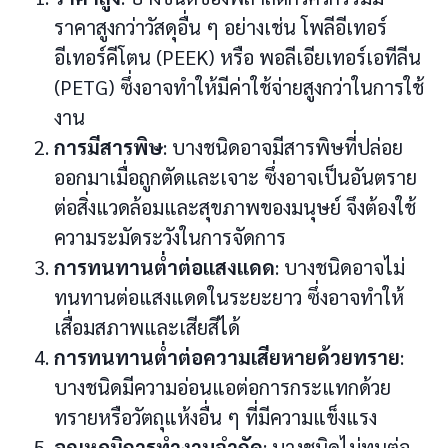
ราคาสูงกว่าวัสดุอื่น ๆ อย่างเช่น โพลีอีเทอร์
อีเทอร์คีโตน (PEEK) หรือ พอลีเอียเทอร์เอทีลีน
(PETG) ซึ่งอาจทำให้มีค่าใช้จ่ายสูงกว่าในการใช้
งาน
การมีสารพิษ
: บางชนิดอาจมีสารพิษที่ปล่อย
ออกมาเมื่อถูกตัดและเจาะ ซึ่งอาจเป็นอันตราย
ต่อสิ่งแวดล้อมและสุขภาพของมนุษย์ จึงต้องใช้
ความระมัดระวังในการจัดการ
การทนทานต่ำต่อแสงแดด
: บางชนิดอาจไม่
ทนทานต่อแสงแดดในระยะยาว ซึ่งอาจทำให้
เสื่อมสภาพและเสียสีได้
การทนทานต่ำต่อความเสียหายด้วยทราย
:
บางชนิดมีความอ่อนแอต่อการกระแทกด้วย
ทรายหรือวัตถุแห้งอื่น ๆ ที่มีความแข็งแรง
อุณหภูมิการทำงานจำกัด
: บางชนิดไม่ทนต่อ