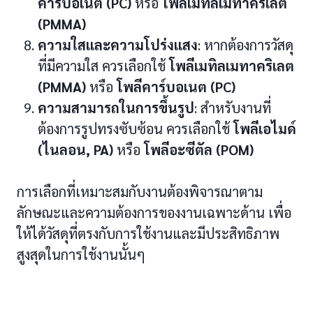
คาร์บอเนต (PC)
หรือ
โพลีเมทิลเมทาคริเลต
(PMMA)
ความใสและความโปร่งแสง
: หากต้องการวัสดุ
ที่มีความใส ควรเลือกใช้
โพลีเมทิลเมทาคริเลต
(PMMA)
หรือ
โพลีคาร์บอเนต (PC)
ความสามารถในการขึ้นรูป
: สำหรับงานที่
ต้องการรูปทรงซับซ้อน ควรเลือกใช้
โพลีเอไมด์
(ไนลอน, PA)
หรือ
โพลีอะซีตัล (POM)
การเลือกที่เหมาะสมกับงานต้องพิจารณาตาม
ลักษณะและความต้องการของงานเฉพาะด้าน เพื่อ
ให้ได้วัสดุที่ตรงกับการใช้งานและมีประสิทธิภาพ
สูงสุดในการใช้งานนั้นๆ